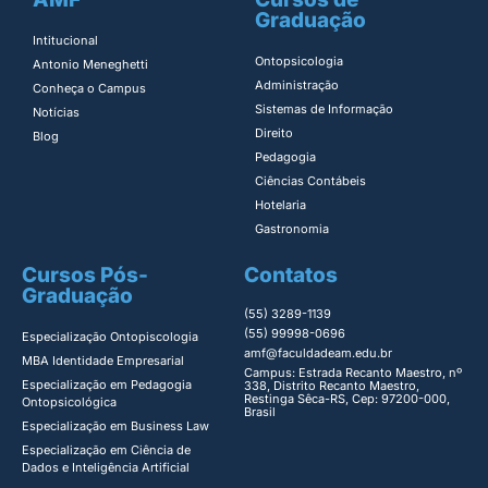
Graduação
Intitucional
Ontopsicologia ​
Antonio Meneghetti
Administração​
Conheça o Campus
Sistemas de Informação​
Notícias
Direito​
Blog
Pedagogia
Ciências Contábeis
Hotelaria
Gastronomia
Cursos Pós-
Contatos
Graduação
(55) 3289-1139
(55) 99998-0696
Especialização Ontopiscologia ​
amf@faculdadeam.edu.br
MBA Identidade Empresarial​
Campus: Estrada Recanto Maestro, nº
Especialização em Pedagogia
338, Distrito Recanto Maestro,
Restinga Sêca-RS, Cep: 97200-000,
Ontopsicológica​
Brasil
Especialização em Business Law
Especialização em Ciência de
Dados e Inteligência Artificial