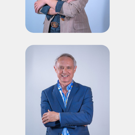
Currículo Lattes
Almir Foletto
Diretor/Presidente da Foletto Agro (Itaqui, RS) Graduado em
Zootecnia (UFSM) Especialista em Psicologia com
abordagem em Ontopsicologia (Universidade Estatal de São
Petersbugo-Rússia) Especialista em MBA Business Intuition
Agronegócios (Faculdade Antonio Meneghetti); Professor
convidado do Bacharelado em Administração e dos Cursos
de Pós-Graduação (MBA e Especialização) da Faculdade
Antonio Meneghetti
Currículo Lattes