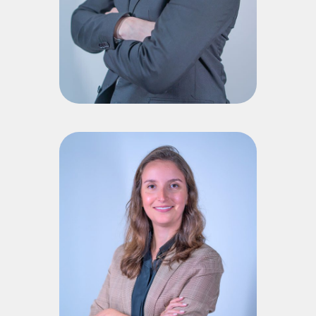
Currículo Lattes
Rafaela Dutra
Tagliapietra
Mestre em Administração pelo PPGA da Universidade Federal
de Santa Maria (UFSM); Doutoranda em Administração pela
UFSM; Bacharel e Licenciada em Administração pela
Universidade Federal de Santa Maria (UFSM); Pesquisadora
de Desenvolvimento Tecnológico Industrial do CNPq;
Instrutora no programa Aprendiz Cooperativa; Professora
colaboradora da plataforma de cursos online Elevagro;
Professora dos cursos de Administração e Ciências Contábeis
da AMF; Atuação profissional como Administradora.