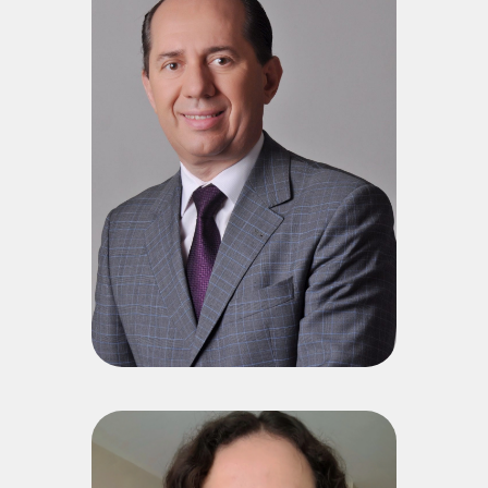
José Luiz Richetti
Bacharel em Ontopsicologia pela Antônio Meneghetti
Faculdade (AMF); Especialista em Psicologia com endereço
em Ontopsicologia pela Universidade Estatal de São
Petersburgo (SPbU / Rússia). Especialista em Gestão do
Conhecimento e o Paradigma Ontopsicológico pela Antônio
Meneghetti Faculdade (AMF). Pós-graduado na área de
Administração / MBA Business Intuition Identidade Empresarial
pela Antônio Meneghetti Faculdade (AMF). Graduado em
Ciências Jurídicas e Sociais pela Pontifícia Universidade
Católica do Rio Grande do Sul (PUCRS).
Currículo Lattes
Dyeine Láurin