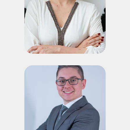
Recursos Humanos; Professora convidada do Bacharelado
em Ontopsicologia, MBA Identidade Empresarial,
Especialização em Ontopsicologia e Curso de Alta Formação
Empresarial (Faculdade Antonio Meneghetti).
Currículo Lattes
Pedro Henrique
Hermes
Doutorando em Direto (UNISC); Mestre em Direito (UNISC);
Graduado em Direito (AMF); Advogado; Professor de cursos
de pós-graduação na Escola Mineira de Direito (EMD);
Assessor da Coordenação do Curso de Direito; Coordenador
do InLaw - Laboratório de Inovação e Direito da AMF;
Professor do curso de Direito da Antonio Meneghetti
Faculdade nas disciplinas de Direito Constitucional e FOIL. A