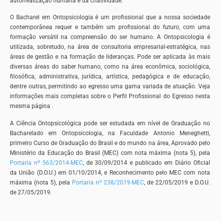
autorrealização humana e da criatividade.
O Bacharel em Ontopsicologia é um profissional que a nossa sociedade
contemporânea requer e também um profissional do futuro, com uma
formação versátil na compreensão do ser humano. A Ontopsicologia é
utilizada, sobretudo, na área de consultoria empresarial-estratégica, nas
áreas de gestão e na formação de lideranças. Pode ser aplicada às mais
diversas áreas do saber humano, como na área econômica, sociológica,
filosófica, administrativa, jurídica, artística, pedagógica e de educação,
dentre outras, permitindo ao egresso uma gama variada de atuação. Veja
informações mais completas sobre o Perfil Profissional do Egresso nesta
mesma página .
A Ciência Ontopsicológica pode ser estudada em nível de Graduação no
Bacharelado em Ontopsicologia, na Faculdade Antonio Meneghetti,
primeiro Curso de Graduação do Brasil e do mundo na área, Aprovado pelo
Ministério da Educação do Brasil (MEC) com nota máxima (nota 5), pela
Portaria nº 563/2014-MEC
, de 30/09/2014 e publicado em Diário Oficial
da União (D.O.U.) em 01/10/2014, e Reconhecimento pelo MEC com nota
máxima (nota 5), pela
Portaria nº 238/2019-MEC
, de 22/05/2019 e D.O.U.
de 27/05/2019.