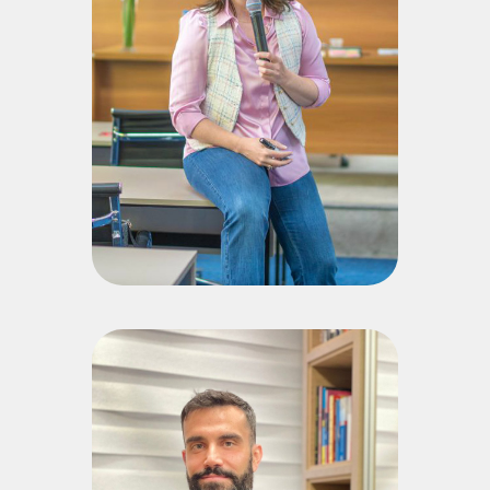
em Ontopsicologia pela Saint-Petersburg State University
(Universidade Estatal de São Petersburgo, SPbU); Especialista
em Gestão do Conhecimento e o Paradigma Ontopsicológico
na AMF; Especialista em Psicologia Positiva, Ciência do Bem-
Estar e Autorrealização pela Pontifícia Universidade Católica
do Rio Grande do Sul (PUCRS); Especialista em Educação
Transformadora: Pedagogia, Fundamentos e Práticas
(PUCRS); Graduação em Musicoterapia pela Faculdade de
Artes do Paraná (FAP-PR); Gestora do Departamento
Administrativo-Financeiro da AMF; Professora nos cursos de
Bacharelado em Ontopsicologia e Sistemas de Informação e
nos Cursos de Pós-Graduação Lato Sensu MBA Identidade
Empresarial e Especialização em Ontopsicologia da AMF;
Atua em projetos de pesquisa cientifica na área de
Ontopsicologia, Pedagogia Ontopsicologia e Interfaces
Interdisciplinares e é integrante do Núcleo Interdisciplinar de
Pesquisa (NIP) da AMF e do Comitê de Ética em Pesquisa
com Seres Humanos (CEPSH) da AMF.
Currículo Lattes
João Henrique
Pickcius Celant
Doutor em Ciência Jurídica pela Universidade do Vale do Itajaí