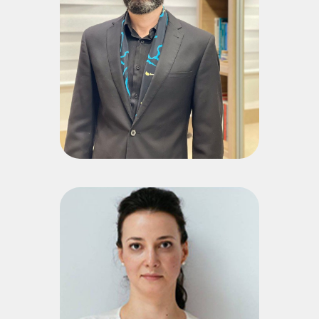
(Univali), com período sanduíche na Università degli Studi di
Perugia na Itália, Mestre em Ciência Jurídica pela Univali,
Mestre em Derecho Público pela Universidad de Caldas
(Ucaldas) na Colômbia, MBA Business Intuition Identidade
Empresarial e Especializando em Ontopsicologia pela Antonio
Meneghetti Faculdade (AMF), Graduado em Direito pela
Univali. Professor do curso de Direito da Faculdade Sinergia
(Navegantes/SC). Assessor Parlamentar na Câmara de
Vereadores de Balneário Camboriú. Advogado.
Currículo Lattes
Elena Lyutikova
Psicóloga graduada em Psicologia pela Universidade Estatal
de Moscou (Rússia); Especialista em Psicologia com
abordagem em Ontopsicologia pela Universidade Estatal de
São Petersburgo (Rússia); Ontopsicóloga com atuação em
Consultoria de Autenticação na Rússia, Ucrânia e Brasil; Realiza
atividades de consultoria em empresas no âmbito de