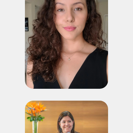
Ferrão Feldmann
Bacharel em Ontopsicologia pela Antonio Meneghetti
Faculdade e pós-graduanda em Tradução Profissional
(inglêsportuguês brasileiro) pela Faculdade LabPub. Atua
como tradutora e revisora, com foco em tradução audiovisual
e legendagem para a Fundação Antonio Meneghetti, além de
tradução editorial e técnica de obras de Ontopsicologia
(italiano-português brasileiro) publicadas pela
Ontopsicológica Editora Universitária. Seu principal par
linguístico é italiano-português brasileiro, com atuação
também em inglês-português brasileiro e espanhol-português
brasileiro. Trabalha ainda como intérprete (italiano-português
brasileiro e espanhol-português brasileiro) e redatora
freelancer da revista Performance Líder, produzindo
conteúdos e entrevistas internacionais, especialmente em
inglês. Associada à Abrates desde 2025, coordena também
um projeto de formação e qualificação de tradutores em
parceria com a Associação Brasileira de Ontopsicologia e a
Fundação Antonio Meneghetti.
Currículo Lattes
Patrícia Wazlawick
Coordenadora do Bacharelado em Ontopsicologia na AMF;
Doutora em Psicologia pela Universidade Federal de Santa
Catarina (UFSC); Pós-Doutoranda em Informática em Saúde
(UFSC); Mestre em Psicologia pela Universidade Federal do
Paraná (UFPR); Especialista em Psicologia com abordagem