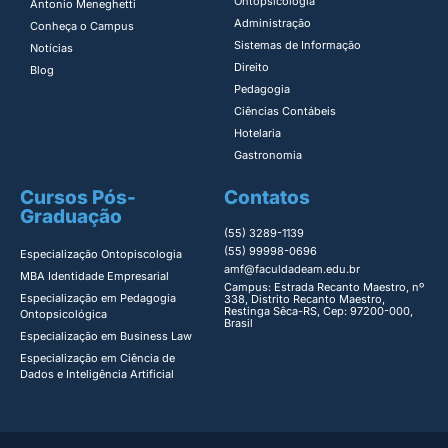
Ontopsicologia ​
Antonio Meneghetti
Administração​
Conheça o Campus
Sistemas de Informação​
Notícias
Direito​
Blog
Pedagogia
Ciências Contábeis
Hotelaria
Gastronomia
Cursos Pós-
Contatos
Graduação
(55) 3289-1139
(55) 99998-0696
Especialização Ontopiscologia ​
amf@faculdadeam.edu.br
MBA Identidade Empresarial​
Campus: Estrada Recanto Maestro, nº
Especialização em Pedagogia
338, Distrito Recanto Maestro,
Restinga Sêca-RS, Cep: 97200-000,
Ontopsicológica​
Brasil
Especialização em Business Law
Especialização em Ciência de
Dados e Inteligência Artificial