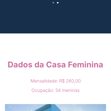
Dados da Casa Feminina
Mensalidade: R$ 260,00
Ocupação: 54 meninas