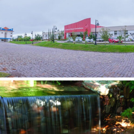
1:00
ALTA FORMAÇÃO EMPRESARIAL | SINARA ZVIRTES
2:32
Alta Formação Empresarial
4:31
MBA Identidade Empresarial
4:37
Prêmio FOIL 2022
1:57
CONHEÇA A CASA DO ESTUDANTE DA AMF!
3:51
Conheça a AMF : estrutura moderna e completa no Recanto Maestro.
1:27
Conheça a Estrutura da AMF!
1:22
Depoimento Camila #GeraçãoAMF