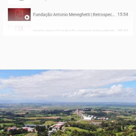
15:54
Fundação Antonio Meneghetti | Retrospectiva 2021
20:42
Institucional Fundação Antonio Meneghetti
3:39
4º Congresso Internacional "Formação e Tecnologia Humana: a Educação do Futuro já começou!"
17:47
Retrospectiva Recanto Maestro 2020
2:13
Pedagogia Ontopsicológica: Inovação em Competências Humanas
2:21
Conheça a "Formação que vai impulsionar o teu futuro"! Vestibular de Inverno AMF 2023
2:21
Prêmio FOIL 2023
11:24
5 Pilares de formação da AMF! 📚