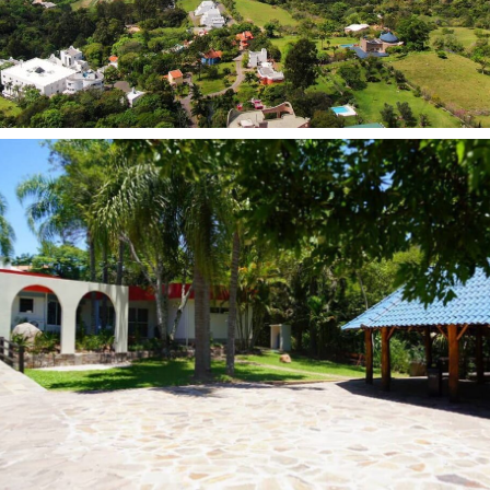
2:02
Alta Formação Empresarial - 2023
2:04
O sucesso da sua empresa passa pelo Hotel Capo Zorial!
5:21
ONTOPSICOLOGIA MODULAR!
2:02
Vestibular AMF 2023 - Institucional
1:13
ALTA FORMAÇÃO EMPRESARIAL | ODAIR SALVINI
1:10
ALTA FORMAÇÃO EMPRESARIAL | PAULO EMILIO BARRIOS
1:08
ALTA FORMAÇÃO EMPRESARIAL | PEDRO MONTEIRO
1:14
ALTA FORMAÇÃO EMPRESARIAL | CARINA BUSATTO SEITENFUS