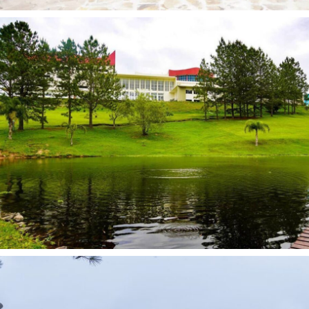
1:20
ALTA FORMAÇÃO EMPRESARIAL | NILCE CASARIN MENEGHETTI
2:03
APRIMORE A SUA INTELIGÊNCIA COMO GESTOR E CAPACITE SUA EMPRESA
2:33
Conheça o curso Escola de Negócios da AMF
2:21
Conheça a estrutura AMF!
1:45
Alta Formação Empresarial | Performance e Dinâmica Empresarial
1:00
ALTA FORMAÇÃO EMPRESARIAL | JOÃO AZEVEDO
1:13
ALTA FORMAÇÃO EMPRESARIAL | ISADORA STANGHERLIN
0:57
ALTA FORMAÇÃO EMPRESARIAL | CARLOS BREMER