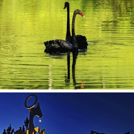
2:00
Conheça a estrutura de uma das melhores faculdades do Brasil!
0:53
" Nós temos que Viver a Ontopsicologia" - Juliana - Aluna do Curso Bacharelado em Ontopsicologia.
1:23
"A AMF é um lugar que me inspira e traz motivação" - Jonas - Aluno de Sistemas de Informação AMF
6:08
Institucional AMF 2021 - O saber e fazer que mudam a tua vida.
1:33
VESTIBULAR DE INVERNO AMF
5:02
AMF e UNITAR
14:45
Centro Internacional de Arte e Cultura Humanista Recanto Maestro | 30 anos
12:07
AMF 10 anos em Paris | Symposium Internacional "Pedagogia Contemporânea" 2017