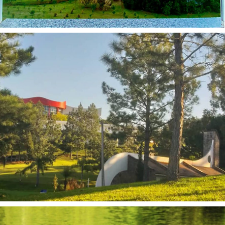
12:05
Metodologia FOIL
2:06
ESCOLA DE NEGOCIOS
2:13
ESCOLA DE NEGOCIOS VENDAS
2:35
Retorno das aulas presenciais AMF com segurança e responsabilidade.
0:58
"Minha primeira viagem Internacional!" - Dieni Priebi | Aluna do Curso de Administração da AMF
3:21
Depoimento - Ricardo Barcellos - Egresso de Graduação AMF
1:05
"Cursar Direito na AMF proporciona uma formação Integral" - Nízio - Aluno do Curso de Direito AMF
0:56
"A metodologia FOIL trabalha técnicas de personalidade aplicadas a sua carreira" - Eloy Teixeira
1:10
"A AMF tem um ensino personalizado" - Rafael Aluno do Curso de Direito.