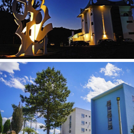
22:58
AMF 10 anos | Antonio Meneghetti Faculdade
6:20
Nexo Ontológico - Definição da Ciência Ontopsicológica
8:37
Antonio Meneghetti Faculdade | Formação Integral
6:31
Institucional AMF 2016