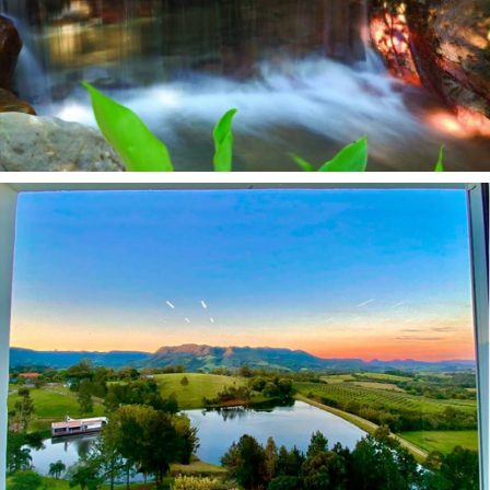
0:53
Depoimento Anderson #GeraçãoAMF
1:18
Depoimento Arthur #GeraçãoAMF
0:45
Depoimento Camilli #GeraçãoAMF
1:02
Depoimento Cauê #GeraçãoAMF
0:55
Depoimento Jessika #GeraçãoAMF
0:52
Depoimento Lariane #GeraçãoAMF
1:18
Depoimento Caroline #GeraçãoAMF
2:58
Geração AMF