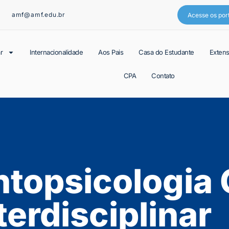
amf@amf.edu.br
Acesse os por
r
Internacionalidade
Aos Pais
Casa do Estudante
Exten
CPA
Contato
topsicologia 
terdisciplinar