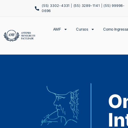
(55) 3302-4331 | (55) 3289-1141 | (55) 99998-
0696
AMF
Cursos
Como Ingressa
On
In