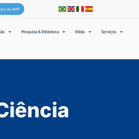
tais da AMF
são
Pesquisa & Biblioteca
Mídia
Serviços
Ciência