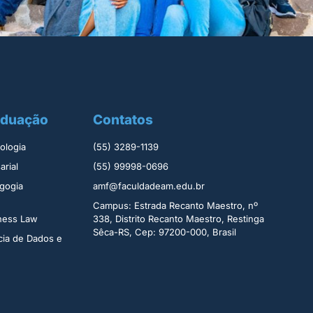
aduação
Contatos
logia ​
(55) 3289-1139
rial​
(55) 99998-0696
gogia
amf@faculdadeam.edu.br
Campus: Estrada Recanto Maestro, nº
iness Law
338, Distrito Recanto Maestro, Restinga
Sêca-RS, Cep: 97200-000, Brasil
cia de Dados e