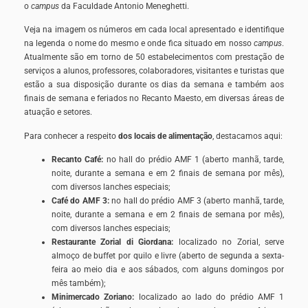
o
campus
da Faculdade Antonio Meneghetti.
Veja na imagem os números em cada local apresentado e identifique
na legenda o nome do mesmo e onde fica situado em nosso
campus
.
Atualmente são em torno de 50 estabelecimentos com prestação de
serviços a alunos, professores, colaboradores, visitantes e turistas que
estão a sua disposição durante os dias da semana e também aos
finais de semana e feriados no Recanto Maesto, em diversas áreas de
atuação e setores.
Para conhecer a respeito
dos locais de alimentação
, destacamos aqui:
Recanto Café:
no hall do prédio AMF 1 (aberto manhã, tarde,
noite, durante a semana e em 2 finais de semana por mês),
com diversos lanches especiais;
Café do AMF 3:
no hall do prédio AMF 3 (aberto manhã, tarde,
noite, durante a semana e em 2 finais de semana por mês),
com diversos lanches especiais;
Restaurante Zorial di Giordana:
localizado no Zorial, serve
almoço de buffet por quilo e livre (aberto de segunda a sexta-
feira ao meio dia e aos sábados, com alguns domingos por
mês também);
Minimercado Zoriano:
localizado ao lado do prédio AMF 1