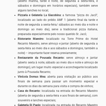
(aberto manhã, tarde e noite, de segunda a sexta-feira, e
sábados e domingos em horários especiais), também serve
alguns lanches no local;
Pizzaria e Gelateria La Giacobina:
a famosa “pizza do Jacó”,
localizado ao lado do prédio AMF 1 (aberto final da tarde e
noite de segunda a sexta-feira/ sábados ao meio dia e noite e
domingo ao meio dia), serve a tradicional pizza italiana,
preparada especialmente pelo nosso querido Sr. Jacó;
Ristorante Maestro:
localizado na Torre Prime do Hotel
Recanto Maestro, serve almoço e jantar (aberto de segunda a
sexta-feira ao meio dia e aos sábados e domingos, também a
noite) – importante fazer reserva previamente;
Restaurante da Pousada Recanto:
serve almoço e jantar
(aberto sexta à noite, sábado ao meio dia e noite e almoço de
domingo), um lugar muito especial e aconchegante localizado
junto à Pousada Recanto;
Vinícola Domus Mea:
aberta para visitação ao público aos
finais de semana para passar um momento especial e
durante os dias da semana para visita e compra de vinhos;
Casa do Recanto:
localizada na entrada do Recanto Maestro
(aberta de segunda a sexta-feira e aos finais de semana), com
souvenirs e lanches especiais;
Galeteria Di Paolo:
localizada na entrada do Recanto Maestro