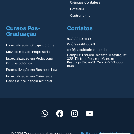
Ciências Contábeis
Hotelaria
Gastronomia
Cursos Pós-
Contatos
Graduação
(55) 3289-1139
(55) 99998-0696
Especialização Ontopiscologia ​
amf@faculdadeam.edu.br
MBA Identidade Empresarial​
Campus: Estrada Recanto Maestro, nº
Especialização em Pedagogia
338, Distrito Recanto Maestro,
Restinga Sêca-RS, Cep: 97200-000,
Ontopsicológica​
Brasil
Especialização em Business Law
Especialização em Ciência de
Dados e Inteligência Artificial
© 2024 Todos os direitos reservados |
Política de Privacidade
|