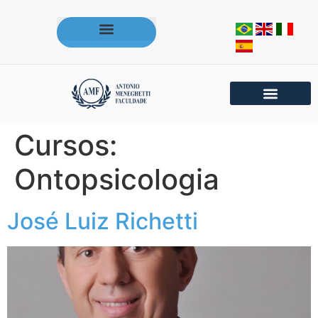
Acesse os portais da AMF
Cursos:
Ontopsicologia
José Luiz Richetti