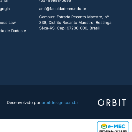
rial​
(55) 99998-0696
gogia
amf@faculdadeam.edu.br
Campus: Estrada Recanto Maestro, nº
iness Law
338, Distrito Recanto Maestro, Restinga
Sêca-RS, Cep: 97200-000, Brasil
cia de Dados e
Desenvolvido por
orbitdesign.com.br