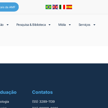
tais da AMF
são
Pesquisa & Biblioteca
Mídia
Serviços
aduação
Contatos
logia ​
(55) 3289-1139