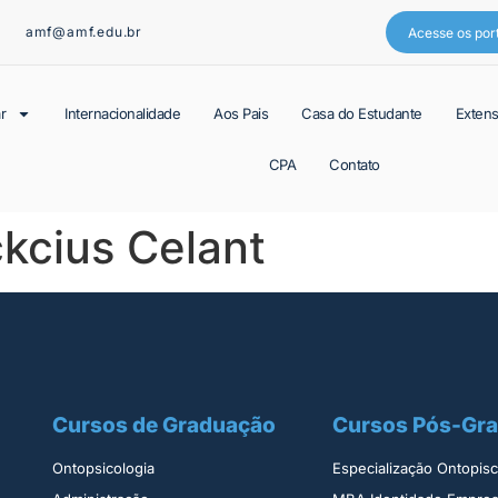
amf@amf.edu.br
Acesse os por
r
Internacionalidade
Aos Pais
Casa do Estudante
Exten
CPA
Contato
kcius Celant
Cursos de Graduação
Cursos Pós-Gr
Ontopsicologia ​
Especialização Ontopisco