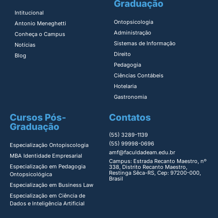
Graduação
Intitucional
Ontopsicologia ​
Antonio Meneghetti
Administração​
Conheça o Campus
Sistemas de Informação​
Notícias
Direito​
Blog
Pedagogia
Ciências Contábeis
Hotelaria
Gastronomia
Cursos Pós-
Contatos
Graduação
(55) 3289-1139
(55) 99998-0696
Especialização Ontopiscologia ​
amf@faculdadeam.edu.br
MBA Identidade Empresarial​
Campus: Estrada Recanto Maestro, nº
Especialização em Pedagogia
338, Distrito Recanto Maestro,
Restinga Sêca-RS, Cep: 97200-000,
Ontopsicológica​
Brasil
Especialização em Business Law
Especialização em Ciência de
Dados e Inteligência Artificial