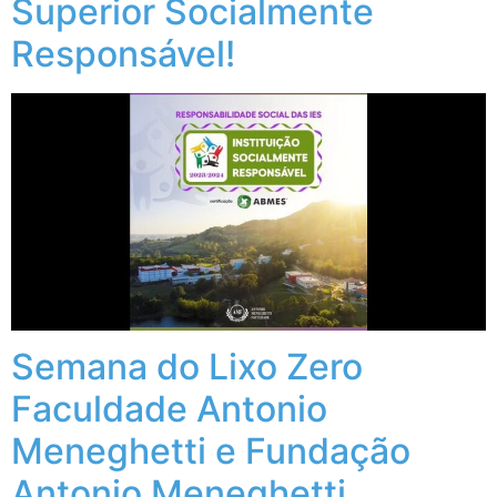
Superior Socialmente
Responsável!
Semana do Lixo Zero
Faculdade Antonio
Meneghetti e Fundação
Antonio Meneghetti