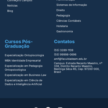
Conheça o Campus
Sistemas de Informação​
Notícias
Direito​
Blog
Pedagogia
Ciências Contábeis
Hotelaria
Gastronomia
Cursos Pós-
Contatos
Graduação
(55) 3289-1139
(55) 99998-0696
Especialização Ontopiscologia ​
amf@faculdadeam.edu.br
MBA Identidade Empresarial​
Campus: Estrada Recanto Maestro, nº
Especialização em Pedagogia
338, Distrito Recanto Maestro,
Restinga Sêca-RS, Cep: 97200-000,
Ontopsicológica​
Brasil
Especialização em Business Law
Especialização em Ciência de
Dados e Inteligência Artificial