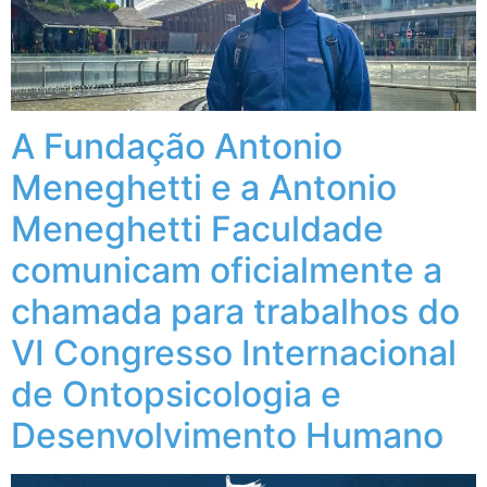
A Fundação Antonio
Meneghetti e a Antonio
Meneghetti Faculdade
comunicam oficialmente a
chamada para trabalhos do
VI Congresso Internacional
de Ontopsicologia e
Desenvolvimento Humano