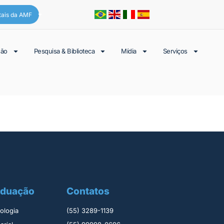
tais da AMF
são
Pesquisa & Biblioteca
Mídia
Serviços
aduação
Contatos
logia ​
(55) 3289-1139