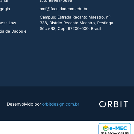
rial​
(55) 99998-0696
gogia
amf@faculdadeam.edu.br
Campus: Estrada Recanto Maestro, nº
iness Law
338, Distrito Recanto Maestro, Restinga
Sêca-RS, Cep: 97200-000, Brasil
cia de Dados e
Desenvolvido por
orbitdesign.com.br