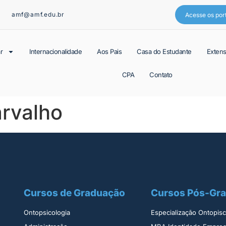
amf@amf.edu.br
Acesse os por
r
Internacionalidade
Aos Pais
Casa do Estudante
Exten
CPA
Contato
arvalho
Cursos de Graduação
Cursos Pós-Gr
Ontopsicologia ​
Especialização Ontopisco