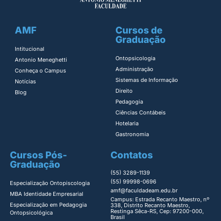
AMF
Cursos de
Graduação
Intitucional
Ontopsicologia ​
Antonio Meneghetti
Administração​
Conheça o Campus
Sistemas de Informação​
Notícias
Direito​
Blog
Pedagogia
Ciências Contábeis
Hotelaria
Gastronomia
Cursos Pós-
Contatos
Graduação
(55) 3289-1139
(55) 99998-0696
Especialização Ontopiscologia ​
amf@faculdadeam.edu.br
MBA Identidade Empresarial​
Campus: Estrada Recanto Maestro, nº
Especialização em Pedagogia
338, Distrito Recanto Maestro,
Restinga Sêca-RS, Cep: 97200-000,
Ontopsicológica​
Brasil