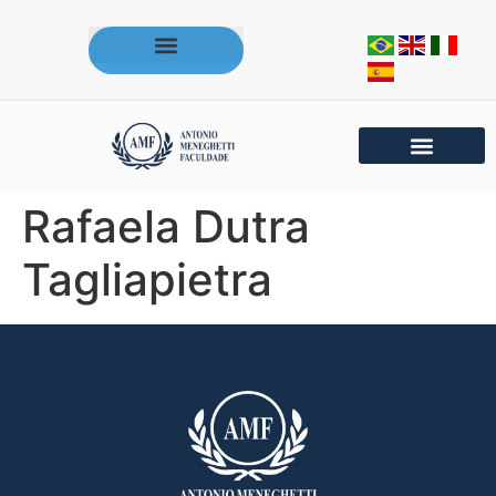
Acesse os portais da AMF
Rafaela Dutra
Tagliapietra