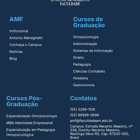
AMF
Cursos de
Graduação
Intitucional
Ontopsicologia ​
Antonio Meneghetti
Administração​
Conheça o Campus
Sistemas de Informação​
Notícias
Direito​
Blog
Pedagogia
Ciências Contábeis
Hotelaria
Gastronomia
Cursos Pós-
Contatos
Graduação
(55) 3289-1139
(55) 99998-0696
Especialização Ontopiscologia ​
amf@faculdadeam.edu.br
MBA Identidade Empresarial​
Campus: Estrada Recanto Maestro, nº
Especialização em Pedagogia
338, Distrito Recanto Maestro,
Restinga Sêca-RS, Cep: 97200-000,
Ontopsicológica​
Brasil