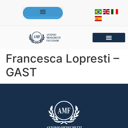
Acesse os portais da AMF
Francesca Lopresti –
GAST