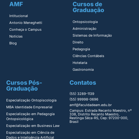
AMF
Cursos de
Graduação
Intitucional
Ontopsicologia ​
Antonio Meneghetti
Administração​
Conheça o Campus
Sistemas de Informação​
Notícias
Direito​
Blog
Pedagogia
Ciências Contábeis
Hotelaria
Gastronomia
Cursos Pós-
Contatos
Graduação
(55) 3289-1139
(55) 99998-0696
Especialização Ontopiscologia ​
amf@faculdadeam.edu.br
MBA Identidade Empresarial​
Campus: Estrada Recanto Maestro, nº
Especialização em Pedagogia
338, Distrito Recanto Maestro,
Restinga Sêca-RS, Cep: 97200-000,
Ontopsicológica​
Brasil
Especialização em Business Law
Especialização em Ciência de
Dados e Inteligência Artificial