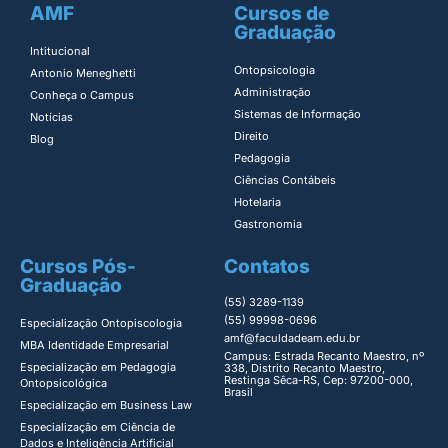
AMF
Cursos de
Graduação
Intitucional
Ontopsicologia ​
Antonio Meneghetti
Administração​
Conheça o Campus
Sistemas de Informação​
Notícias
Direito​
Blog
Pedagogia
Ciências Contábeis
Hotelaria
Gastronomia
Cursos Pós-
Contatos
Graduação
(55) 3289-1139
(55) 99998-0696
Especialização Ontopiscologia ​
amf@faculdadeam.edu.br
MBA Identidade Empresarial​
Campus: Estrada Recanto Maestro, nº
Especialização em Pedagogia
338, Distrito Recanto Maestro,
Restinga Sêca-RS, Cep: 97200-000,
Ontopsicológica​
Brasil
Especialização em Business Law
Especialização em Ciência de
Dados e Inteligência Artificial