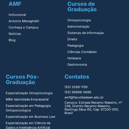
AMF
Cursos de
Graduação
Intitucional
Ontopsicologia ​
Antonio Meneghetti
Administração​
Conheça o Campus
Sistemas de Informação​
Notícias
Direito​
Blog
Pedagogia
Ciências Contábeis
Hotelaria
Gastronomia
Cursos Pós-
Contatos
Graduação
(55) 3289-1139
(55) 99998-0696
Especialização Ontopiscologia ​
amf@faculdadeam.edu.br
MBA Identidade Empresarial​
Campus: Estrada Recanto Maestro, nº
Especialização em Pedagogia
338, Distrito Recanto Maestro,
Restinga Sêca-RS, Cep: 97200-000,
Ontopsicológica​
Brasil
Especialização em Business Law
Especialização em Ciência de
Dados e Inteligência Artificial