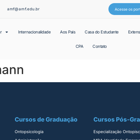
amf@amf.edu.br
Acesse os por
r
Internacionalidade
Aos Pais
Casa do Estudante
Exten
CPA
Contato
mann
Cursos de Graduação
Cursos Pós-Gr
Ontopsicologia ​
Especialização Ontopisco