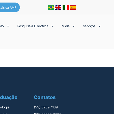
tais da AMF
são
Pesquisa & Biblioteca
Mídia
Serviços
aduação
Contatos
logia ​
(55) 3289-1139