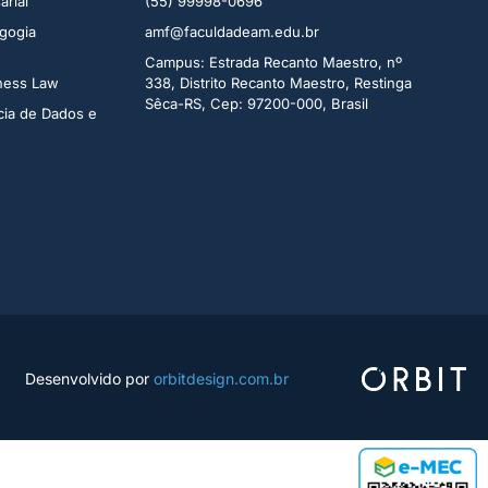
rial​
(55) 99998-0696
gogia
amf@faculdadeam.edu.br
Campus: Estrada Recanto Maestro, nº
iness Law
338, Distrito Recanto Maestro, Restinga
Sêca-RS, Cep: 97200-000, Brasil
cia de Dados e
Desenvolvido por
orbitdesign.com.br