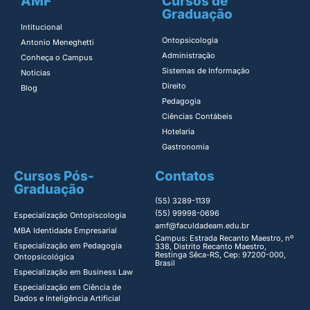
AMF
Cursos de
Graduação
Intitucional
Ontopsicologia ​
Antonio Meneghetti
Administração​
Conheça o Campus
Sistemas de Informação​
Notícias
Direito​
Blog
Pedagogia
Ciências Contábeis
Hotelaria
Gastronomia
Cursos Pós-
Contatos
Graduação
(55) 3289-1139
(55) 99998-0696
Especialização Ontopiscologia ​
amf@faculdadeam.edu.br
MBA Identidade Empresarial​
Campus: Estrada Recanto Maestro, nº
Especialização em Pedagogia
338, Distrito Recanto Maestro,
Restinga Sêca-RS, Cep: 97200-000,
Ontopsicológica​
Brasil
Especialização em Business Law
Especialização em Ciência de
Dados e Inteligência Artificial