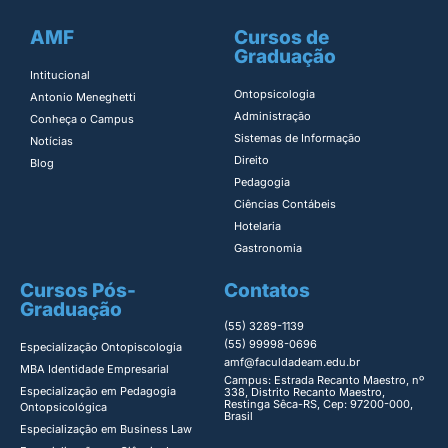
AMF
Cursos de
Graduação
Intitucional
Ontopsicologia ​
Antonio Meneghetti
Administração​
Conheça o Campus
Sistemas de Informação​
Notícias
Direito​
Blog
Pedagogia
Ciências Contábeis
Hotelaria
Gastronomia
Cursos Pós-
Contatos
Graduação
(55) 3289-1139
(55) 99998-0696
Especialização Ontopiscologia ​
amf@faculdadeam.edu.br
MBA Identidade Empresarial​
Campus: Estrada Recanto Maestro, nº
Especialização em Pedagogia
338, Distrito Recanto Maestro,
Restinga Sêca-RS, Cep: 97200-000,
Ontopsicológica​
Brasil
Especialização em Business Law