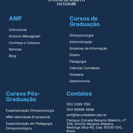
AMF
Cursos de
Graduação
Intitucional
Ontopsicologia ​
Antonio Meneghetti
Administração​
Conheça o Campus
Sistemas de Informação​
Notícias
Direito​
Blog
Pedagogia
Ciências Contábeis
Hotelaria
Gastronomia
Cursos Pós-
Contatos
Graduação
(55) 3289-1139
(55) 99998-0696
Especialização Ontopiscologia ​
amf@faculdadeam.edu.br
MBA Identidade Empresarial​
Campus: Estrada Recanto Maestro, nº
Especialização em Pedagogia
338, Distrito Recanto Maestro,
Restinga Sêca-RS, Cep: 97200-000,
Ontopsicológica​
Brasil