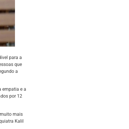
ível para a
pessoas que
Segundo a
a empatia e a
ados por 12
 muito mais
uiatra Kalil