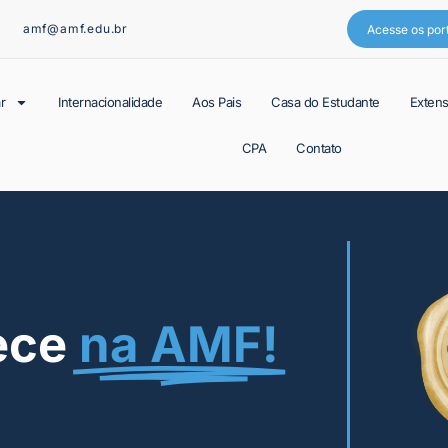
amf@amf.edu.br
Acesse os por
r
Internacionalidade
Aos Pais
Casa do Estudante
Exten
CPA
Contato
ece
na AMF!