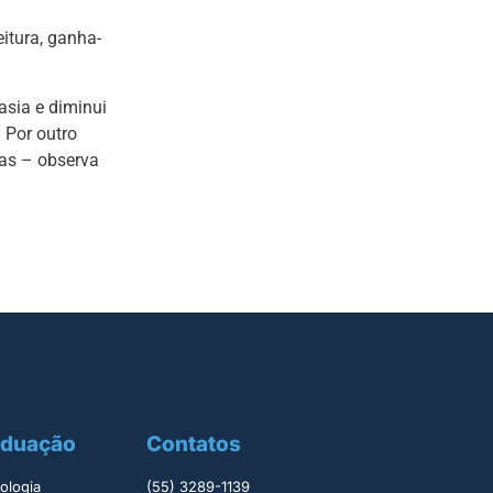
itura, ganha-
asia e diminui
. Por outro
das – observa
aduação
Contatos
logia ​
(55) 3289-1139