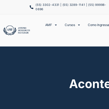
(55) 3302-4331 | (55) 3289-1141 | (55) 99998-
0696
AMF
Cursos
Como Ingressa
Acont