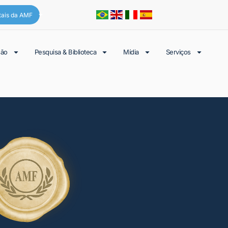
tais da AMF
são
Pesquisa & Biblioteca
Mídia
Serviços