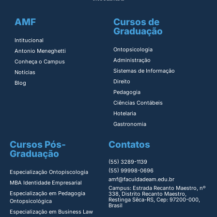
AMF
Cursos de
Graduação
Intitucional
Ontopsicologia ​
Antonio Meneghetti
Administração​
Conheça o Campus
Sistemas de Informação​
Notícias
Direito​
Blog
Pedagogia
Ciências Contábeis
Hotelaria
Gastronomia
Cursos Pós-
Contatos
Graduação
(55) 3289-1139
(55) 99998-0696
Especialização Ontopiscologia ​
amf@faculdadeam.edu.br
MBA Identidade Empresarial​
Campus: Estrada Recanto Maestro, nº
Especialização em Pedagogia
338, Distrito Recanto Maestro,
Restinga Sêca-RS, Cep: 97200-000,
Ontopsicológica​
Brasil
Especialização em Business Law