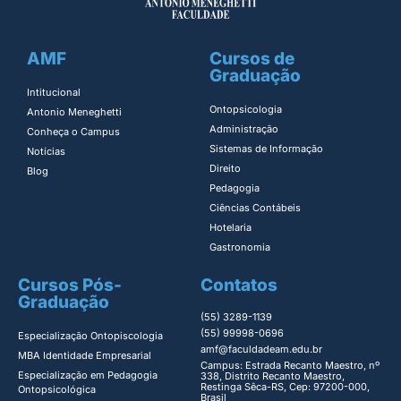
AMF
Cursos de
Graduação
Intitucional
Ontopsicologia ​
Antonio Meneghetti
Administração​
Conheça o Campus
Sistemas de Informação​
Notícias
Direito​
Blog
Pedagogia
Ciências Contábeis
Hotelaria
Gastronomia
Cursos Pós-
Contatos
Graduação
(55) 3289-1139
(55) 99998-0696
Especialização Ontopiscologia ​
amf@faculdadeam.edu.br
MBA Identidade Empresarial​
Campus: Estrada Recanto Maestro, nº
Especialização em Pedagogia
338, Distrito Recanto Maestro,
Restinga Sêca-RS, Cep: 97200-000,
Ontopsicológica​
Brasil