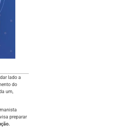
dar lado a
mento do
ada um,
umanista
visa preparar
ução.