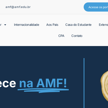
amf@amf.edu.br
Acesse os por
r
Internacionalidade
Aos Pais
Casa do Estudante
Exten
CPA
Contato
ece
na AMF!