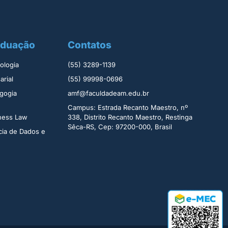
aduação
Contatos
logia ​
(55) 3289-1139
rial​
(55) 99998-0696
gogia
amf@faculdadeam.edu.br
Campus: Estrada Recanto Maestro, nº
iness Law
338, Distrito Recanto Maestro, Restinga
Sêca-RS, Cep: 97200-000, Brasil
cia de Dados e