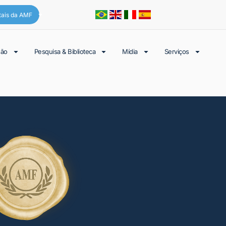
tais da AMF
são
Pesquisa & Biblioteca
Mídia
Serviços