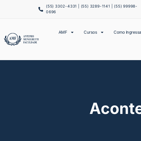
(55) 3302-4331 | (55) 3289-1141 | (55) 99998-
0696
AMF
Cursos
Como Ingressa
Acont