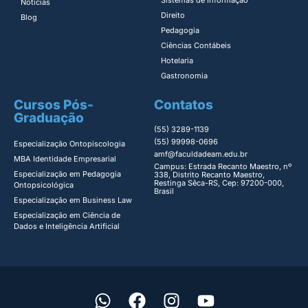
Sistemas de Informação​
Notícias
Direito​
Blog
Pedagogia
Ciências Contábeis
Hotelaria
Gastronomia
Cursos Pós-
Contatos
Graduação
(55) 3289-1139
(55) 99998-0696
Especialização Ontopiscologia ​
amf@faculdadeam.edu.br
MBA Identidade Empresarial​
Campus: Estrada Recanto Maestro, nº
Especialização em Pedagogia
338, Distrito Recanto Maestro,
Restinga Sêca-RS, Cep: 97200-000,
Ontopsicológica​
Brasil
Especialização em Business Law
Especialização em Ciência de
Dados e Inteligência Artificial