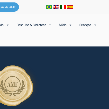
tais da AMF
são
Pesquisa & Biblioteca
Mídia
Serviços