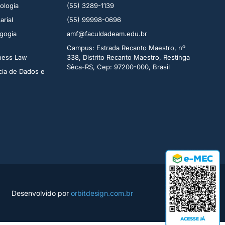
logia ​
(55) 3289-1139
rial​
(55) 99998-0696
gogia
amf@faculdadeam.edu.br
Campus: Estrada Recanto Maestro, nº
iness Law
338, Distrito Recanto Maestro, Restinga
Sêca-RS, Cep: 97200-000, Brasil
cia de Dados e
Desenvolvido por
orbitdesign.com.br