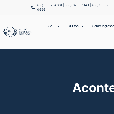
(55) 3302-4331 | (55) 3289-1141 | (55) 99998-
0696
AMF
Cursos
Como Ingressa
Acont