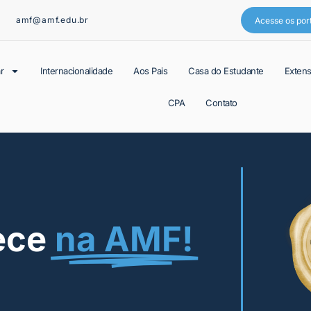
amf@amf.edu.br
Acesse os por
r
Internacionalidade
Aos Pais
Casa do Estudante
Exten
CPA
Contato
ece
na AMF!