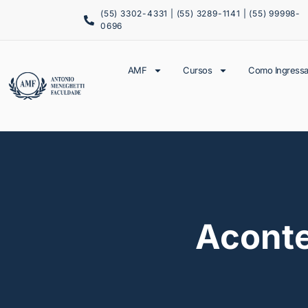
(55) 3302-4331 | (55) 3289-1141 | (55) 99998-
0696
AMF
Cursos
Como Ingressa
Acont