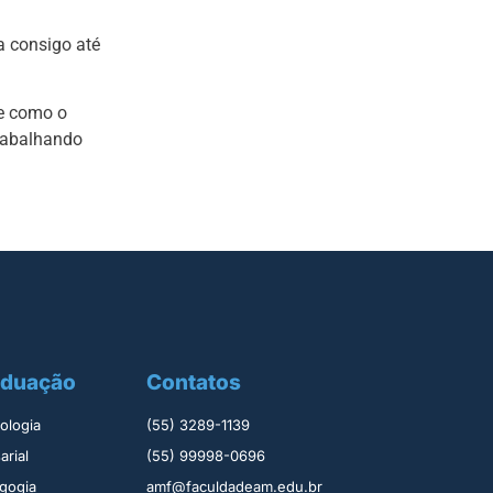
a consigo até
 e como o
trabalhando
aduação
Contatos
logia ​
(55) 3289-1139
rial​
(55) 99998-0696
gogia
amf@faculdadeam.edu.br