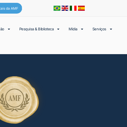
tais da AMF
são
Pesquisa & Biblioteca
Mídia
Serviços