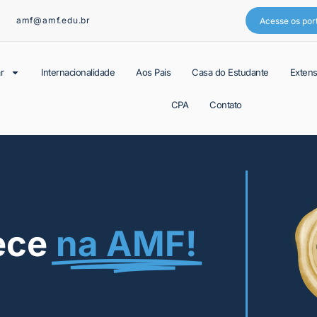
amf@amf.edu.br
Acesse os por
r
Internacionalidade
Aos Pais
Casa do Estudante
Exten
CPA
Contato
ece
na AMF!