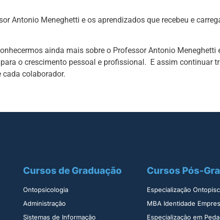
r Antonio Meneghetti e os aprendizados que recebeu e carreg
 conhecermos ainda mais sobre o Professor Antonio Meneghetti
para o crescimento pessoal e profissional. E assim continuar 
e cada colaborador.
Cursos de Graduação
Cursos Pós-Gr
Ontopsicologia ​
Especialização Ontopisco
Administração​
MBA Identidade Empresa
Sistemas de Informação​
Especialização em Peda