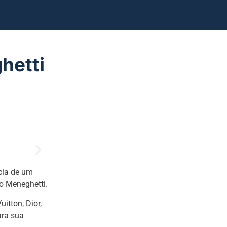
hetti
cia de um
o Meneghetti.
itton, Dior,
ara sua