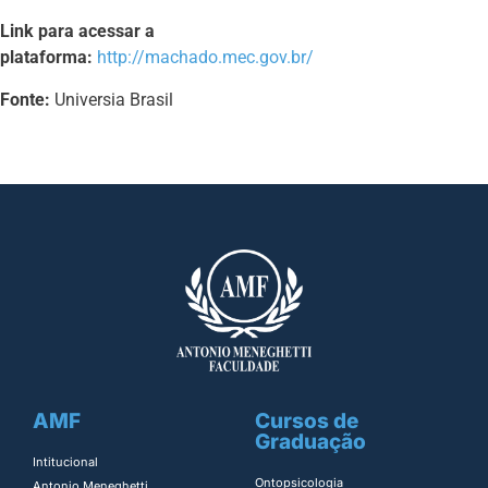
Link para acessar a
plataforma:
http://machado.mec.gov.br/
Fonte:
Universia Brasil
AMF
Cursos de
Graduação
Intitucional
Ontopsicologia ​
Antonio Meneghetti