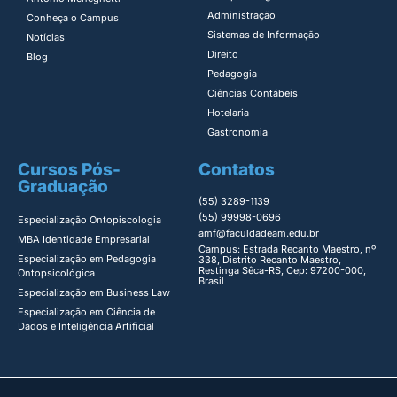
Administração​
Conheça o Campus
Sistemas de Informação​
Notícias
Direito​
Blog
Pedagogia
Ciências Contábeis
Hotelaria
Gastronomia
Cursos Pós-
Contatos
Graduação
(55) 3289-1139
(55) 99998-0696
Especialização Ontopiscologia ​
amf@faculdadeam.edu.br
MBA Identidade Empresarial​
Campus: Estrada Recanto Maestro, nº
Especialização em Pedagogia
338, Distrito Recanto Maestro,
Restinga Sêca-RS, Cep: 97200-000,
Ontopsicológica​
Brasil
Especialização em Business Law
Especialização em Ciência de
Dados e Inteligência Artificial