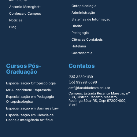
Intitucional
Ontopsicologia ​
Antonio Meneghetti
Administração​
Conheça o Campus
Sistemas de Informação​
Notícias
Direito​
Blog
Pedagogia
Ciências Contábeis
Hotelaria
Gastronomia
Cursos Pós-
Contatos
Graduação
(55) 3289-1139
(55) 99998-0696
Especialização Ontopiscologia ​
amf@faculdadeam.edu.br
MBA Identidade Empresarial​
Campus: Estrada Recanto Maestro, nº
Especialização em Pedagogia
338, Distrito Recanto Maestro,
Restinga Sêca-RS, Cep: 97200-000,
Ontopsicológica​
Brasil
Especialização em Business Law
Especialização em Ciência de
Dados e Inteligência Artificial