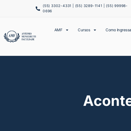
(55) 3302-4331 | (55) 3289-1141 | (55) 99998-
0696
AMF
Cursos
Como Ingressa
Acont