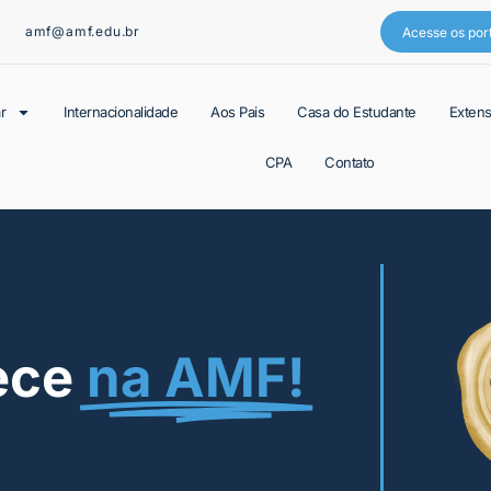
amf@amf.edu.br
Acesse os por
r
Internacionalidade
Aos Pais
Casa do Estudante
Exten
CPA
Contato
ece
na AMF!