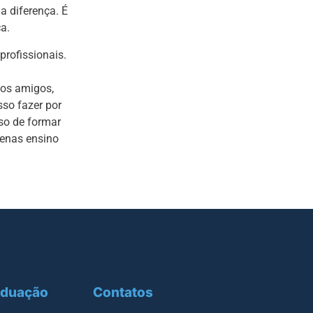
a diferença. É
a.
profissionais.
dos amigos,
sso fazer por
so de formar
penas ensino
aduação
Contatos