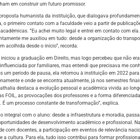
nham em construir um futuro promissor.
 proposta humanista da instituição, que dialogava profundame
 o primeiro contato com a faculdade veio a partir de publicaç
acadêmicas. “Eu achei muito legal e entrei em contato com ela.
ntamente me auxiliou em tudo: desde a organização do transpor
em acolhida desde o início”, recorda.
lia iniciou a graduação em Direito, mas logo percebeu que não e
 influenciada por familiares, mas entendi que precisava me con
s um período de pausa, ela retornou à instituição em 2022 para
enamente e onde se encontra atualmente, já nos semestres finais
athalia destaca a evolução pessoal e acadêmica vivida ao long
 FOIL, as provocações dos professores e a forma diferencia
. É um processo constante de transformação”, explica.
do integral com o aluno: desde a infraestrutura e moradia, pass
oportunidades de desenvolvimento acadêmico e profissional. Nat
ade com docentes, a participação em eventos de relevância nacio
 a cultura. Para ela, tudo isso contribui para formar profission