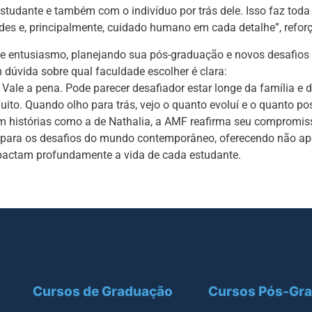
tudante e também com o indivíduo por trás dele. Isso faz toda 
des e, principalmente, cuidado humano em cada detalhe”, reforç
a e entusiasmo, planejando sua pós-graduação e novos desafios 
úvida sobre qual faculdade escolher é clara:
ale a pena. Pode parecer desafiador estar longe da família e 
ito. Quando olho para trás, vejo o quanto evoluí e o quanto po
om histórias como a de Nathalia, a AMF reafirma seu compromis
dos para os desafios do mundo contemporâneo, oferecendo não a
pactam profundamente a vida de cada estudante.
Cursos de Graduação
Cursos Pós-Gr