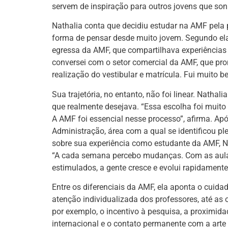
servem de inspiração para outros jovens que so
Nathalia conta que decidiu estudar na AMF pela
forma de pensar desde muito jovem. Segundo ela,
egressa da AMF, que compartilhava experiências 
conversei com o setor comercial da AMF, que pro
realização do vestibular e matrícula. Fui muito b
Sua trajetória, no entanto, não foi linear. Natha
que realmente desejava. “Essa escolha foi muito
A AMF foi essencial nesse processo”, afirma. Apó
Administração, área com a qual se identificou pl
sobre sua experiência como estudante da AMF, N
“A cada semana percebo mudanças. Com as aulas
estimulados, a gente cresce e evolui rapidamente
Entre os diferenciais da AMF, ela aponta o cuida
atenção individualizada dos professores, até as 
por exemplo, o incentivo à pesquisa, a proximid
internacional e o contato permanente com a arte e