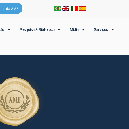
tais da AMF
são
Pesquisa & Biblioteca
Mídia
Serviços