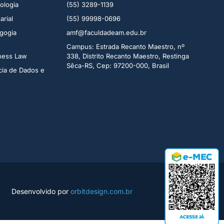
logia ​
(55) 3289-1139
rial​
(55) 99998-0696
gogia
amf@faculdadeam.edu.br
Campus: Estrada Recanto Maestro, nº
iness Law
338, Distrito Recanto Maestro, Restinga
Sêca-RS, Cep: 97200-000, Brasil
cia de Dados e
Desenvolvido por
orbitdesign.com.br