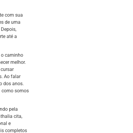
nte com sua
ões de uma
 Depois,
te até a
ra o caminho
hecer melhor.
 cursar
. Ao falar
o dos anos.
da como somos
ando pela
halia cita,
nal e
ais completos