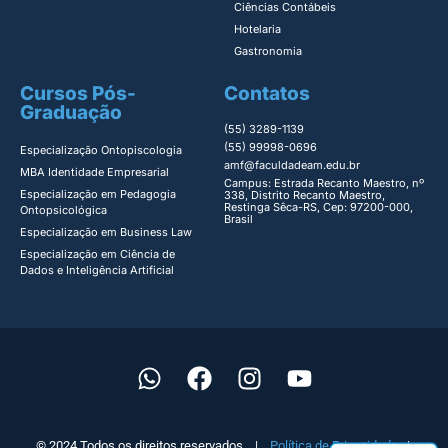
Ciências Contábeis
Hotelaria
Gastronomia
Cursos Pós-
Contatos
Graduação
(55) 3289-1139
(55) 99998-0696
Especialização Ontopiscologia ​
amf@faculdadeam.edu.br
MBA Identidade Empresarial​
Campus: Estrada Recanto Maestro, nº
Especialização em Pedagogia
338, Distrito Recanto Maestro,
Restinga Sêca-RS, Cep: 97200-000,
Ontopsicológica​
Brasil
Especialização em Business Law
Especialização em Ciência de
Dados e Inteligência Artificial
© 2024 Todos os direitos reservados |
Política de Privacidade
|