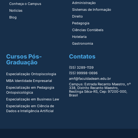
Administração​
Conheça o Campus
Sistemas de Informação​
Notícias
Direito​
Blog
Pedagogia
Ciências Contábeis
Hotelaria
Gastronomia
Cursos Pós-
Contatos
Graduação
(55) 3289-1139
(55) 99998-0696
Especialização Ontopiscologia ​
amf@faculdadeam.edu.br
MBA Identidade Empresarial​
Campus: Estrada Recanto Maestro, nº
Especialização em Pedagogia
338, Distrito Recanto Maestro,
Restinga Sêca-RS, Cep: 97200-000,
Ontopsicológica​
Brasil
Especialização em Business Law
Especialização em Ciência de
Dados e Inteligência Artificial