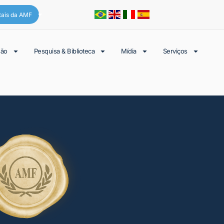
tais da AMF
são
Pesquisa & Biblioteca
Mídia
Serviços