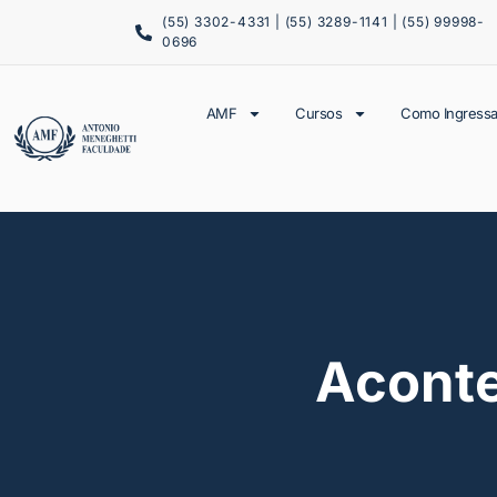
(55) 3302-4331 | (55) 3289-1141 | (55) 99998-
0696
AMF
Cursos
Como Ingressa
Acont