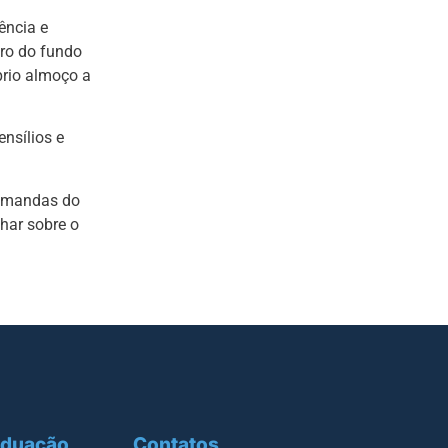
ência e
aro do fundo
prio almoço a
nsílios e
demandas do
har sobre o
aduação
Contatos