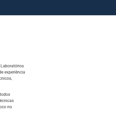
 Laboratórios
de experiência
cnicos,
étodos
técnicas
foco no