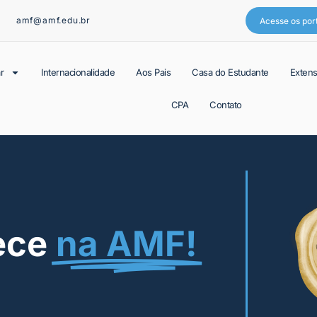
amf@amf.edu.br
Acesse os por
r
Internacionalidade
Aos Pais
Casa do Estudante
Exten
CPA
Contato
ece
na AMF!