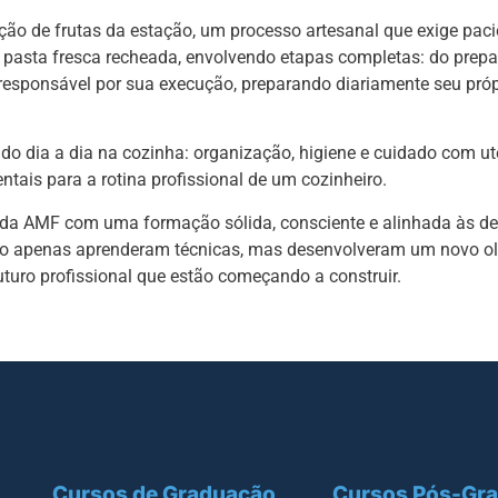
ão de frutas da estação, um processo artesanal que exige paci
e pasta fresca recheada, envolvendo etapas completas: do prep
responsável por sua execução, preparando diariamente seu pró
o dia a dia na cozinha: organização, higiene e cuidado com ute
tais para a rotina profissional de um cozinheiro.
 da AMF com uma formação sólida, consciente e alinhada às 
não apenas aprenderam técnicas, mas desenvolveram um novo ol
uturo profissional que estão começando a construir.
Cursos de Graduação
Cursos Pós-Gr