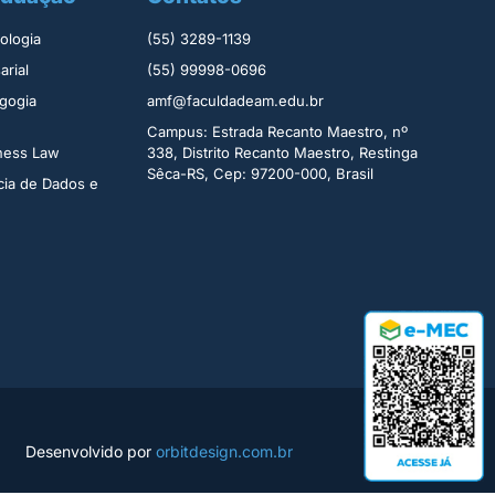
logia ​
(55) 3289-1139
rial​
(55) 99998-0696
gogia
amf@faculdadeam.edu.br
Campus: Estrada Recanto Maestro, nº
iness Law
338, Distrito Recanto Maestro, Restinga
Sêca-RS, Cep: 97200-000, Brasil
cia de Dados e
Desenvolvido por
orbitdesign.com.br