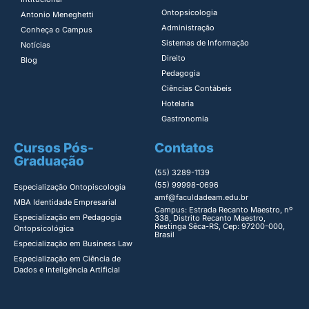
Ontopsicologia ​
Antonio Meneghetti
Administração​
Conheça o Campus
Sistemas de Informação​
Notícias
Direito​
Blog
Pedagogia
Ciências Contábeis
Hotelaria
Gastronomia
Cursos Pós-
Contatos
Graduação
(55) 3289-1139
(55) 99998-0696
Especialização Ontopiscologia ​
amf@faculdadeam.edu.br
MBA Identidade Empresarial​
Campus: Estrada Recanto Maestro, nº
Especialização em Pedagogia
338, Distrito Recanto Maestro,
Restinga Sêca-RS, Cep: 97200-000,
Ontopsicológica​
Brasil
Especialização em Business Law
Especialização em Ciência de
Dados e Inteligência Artificial