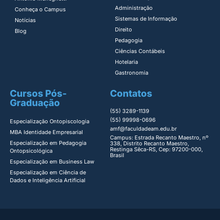
Administração​
Conheça o Campus
Sistemas de Informação​
Notícias
Direito​
Blog
Pedagogia
Ciências Contábeis
Hotelaria
Gastronomia
Cursos Pós-
Contatos
Graduação
(55) 3289-1139
(55) 99998-0696
Especialização Ontopiscologia ​
amf@faculdadeam.edu.br
MBA Identidade Empresarial​
Campus: Estrada Recanto Maestro, nº
Especialização em Pedagogia
338, Distrito Recanto Maestro,
Restinga Sêca-RS, Cep: 97200-000,
Ontopsicológica​
Brasil
Especialização em Business Law
Especialização em Ciência de
Dados e Inteligência Artificial