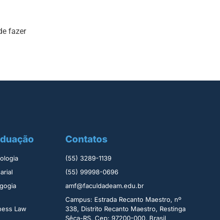
e fazer
aduação
Contatos
logia ​
(55) 3289-1139
rial​
(55) 99998-0696
gogia
amf@faculdadeam.edu.br
Campus: Estrada Recanto Maestro, nº
iness Law
338, Distrito Recanto Maestro, Restinga
Sêca-RS, Cep: 97200-000, Brasil