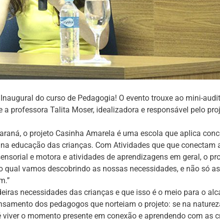
a Inaugural do curso de Pedagogia! O evento trouxe ao mini-audi
a professora Talita Moser, idealizadora e responsável pelo pro
raná, o projeto Casinha Amarela é uma escola que aplica conc
na educação das crianças. Com Atividades que que conectam 
ensorial e motora e atividades de aprendizagens em geral, o pro
no qual vamos descobrindo as nossas necessidades, e não só as
m.”
deiras necessidades das crianças e que isso é o meio para o al
samento dos pedagogos que norteiam o projeto: se na naturez
do é viver o momento presente em conexão e aprendendo com as c