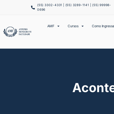
(55) 3302-4331 | (55) 3289-1141 | (55) 99998-
0696
AMF
Cursos
Como Ingressa
Acont