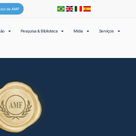
tais da AMF
são
Pesquisa & Biblioteca
Mídia
Serviços