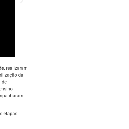
de
, realizaram
bilização da
a de
ensino
companharam
s etapas