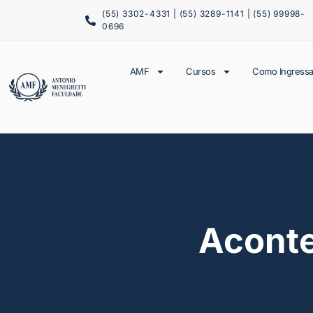
(55) 3302-4331 | (55) 3289-1141 | (55) 99998-
0696
AMF
Cursos
Como Ingressa
Acont