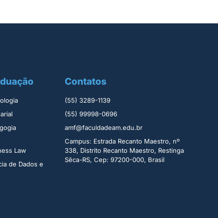
aduação
Contatos
logia ​
(55) 3289-1139
rial​
(55) 99998-0696
gogia
amf@faculdadeam.edu.br
Campus: Estrada Recanto Maestro, nº
iness Law
338, Distrito Recanto Maestro, Restinga
Sêca-RS, Cep: 97200-000, Brasil
cia de Dados e