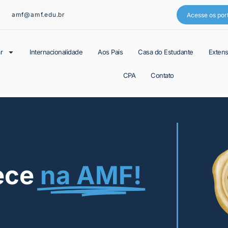
amf@amf.edu.br
Acesse os por
r
Internacionalidade
Aos Pais
Casa do Estudante
Exten
CPA
Contato
ece
na AMF!