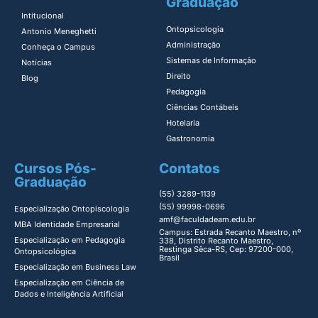
Graduação
Intitucional
Ontopsicologia ​
Antonio Meneghetti
Administração​
Conheça o Campus
Sistemas de Informação​
Notícias
Direito​
Blog
Pedagogia
Ciências Contábeis
Hotelaria
Gastronomia
Cursos Pós-
Contatos
Graduação
(55) 3289-1139
(55) 99998-0696
Especialização Ontopiscologia ​
amf@faculdadeam.edu.br
MBA Identidade Empresarial​
Campus: Estrada Recanto Maestro, nº
Especialização em Pedagogia
338, Distrito Recanto Maestro,
Restinga Sêca-RS, Cep: 97200-000,
Ontopsicológica​
Brasil
Especialização em Business Law
Especialização em Ciência de
Dados e Inteligência Artificial