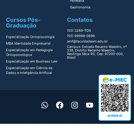
Hotelaria
Gastronomia
Cursos Pós-
Contatos
Graduação
(55) 3289-1139
(55) 99998-0696
Especialização Ontopiscologia ​
amf@faculdadeam.edu.br
MBA Identidade Empresarial​
Campus: Estrada Recanto Maestro, nº
Especialização em Pedagogia
338, Distrito Recanto Maestro,
Restinga Sêca-RS, Cep: 97200-000,
Ontopsicológica​
Brasil
Especialização em Business Law
Especialização em Ciência de
Dados e Inteligência Artificial
© 2024 Todos os direitos reservados |
Política de Privacidade
|
Termos de Uso