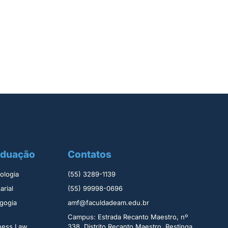
aduação
Contatos
logia ​
(55) 3289-1139
rial​
(55) 99998-0696
gogia
amf@faculdadeam.edu.br
Campus: Estrada Recanto Maestro, nº
iness Law
338, Distrito Recanto Maestro, Restinga