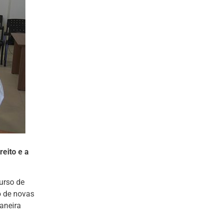
reito e a
urso de
o de novas
aneira