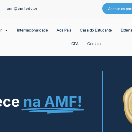
amf@amf.edu.br
Acesse os por
r
Internacionalidade
Aos Pais
Casa do Estudante
Exten
CPA
Contato
ece
na AMF!