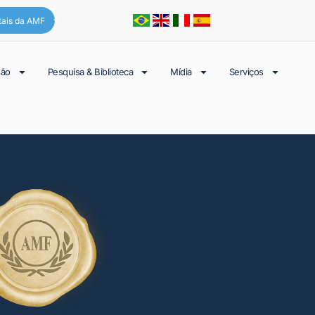
tais da AMF
são
Pesquisa & Biblioteca
Mídia
Serviços