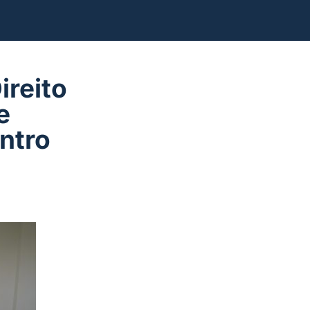
ireito
e
ntro