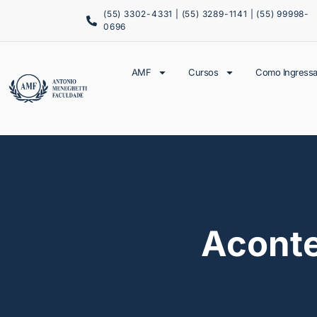
(55) 3302-4331 | (55) 3289-1141 | (55) 99998-
0696
AMF
Cursos
Como Ingressa
Acont