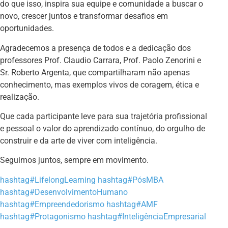
do que isso, inspira sua equipe e comunidade a buscar o
novo, crescer juntos e transformar desafios em
oportunidades.
Agradecemos a presença de todos e a dedicação dos
professores Prof. Claudio Carrara, Prof. Paolo Zenorini e
Sr. Roberto Argenta, que compartilharam não apenas
conhecimento, mas exemplos vivos de coragem, ética e
realização.
Que cada participante leve para sua trajetória profissional
e pessoal o valor do aprendizado contínuo, do orgulho de
construir e da arte de viver com inteligência.
Seguimos juntos, sempre em movimento.
hashtag
#
LifelongLearning
hashtag
#
PósMBA
hashtag
#
DesenvolvimentoHumano
hashtag
#
Empreendedorismo
hashtag
#
AMF
hashtag
#
Protagonismo
hashtag
#
InteligênciaEmpresarial