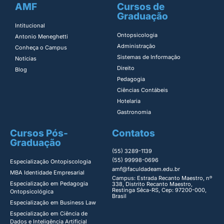
AMF
Cursos de
Graduação
Intitucional
Ontopsicologia ​
Antonio Meneghetti
Administração​
Conheça o Campus
Sistemas de Informação​
Notícias
Direito​
Blog
Pedagogia
Ciências Contábeis
Hotelaria
Gastronomia
Cursos Pós-
Contatos
Graduação
(55) 3289-1139
(55) 99998-0696
Especialização Ontopiscologia ​
amf@faculdadeam.edu.br
MBA Identidade Empresarial​
Campus: Estrada Recanto Maestro, nº
Especialização em Pedagogia
338, Distrito Recanto Maestro,
Restinga Sêca-RS, Cep: 97200-000,
Ontopsicológica​
Brasil
Especialização em Business Law
Especialização em Ciência de
Dados e Inteligência Artificial