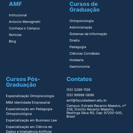
AMF
Cursos de
Graduação
Intitucional
Ontopsicologia ​
Antonio Meneghetti
Administração​
Conheça o Campus
Sistemas de Informação​
Notícias
Direito​
Blog
Pedagogia
Ciências Contábeis
Hotelaria
Gastronomia
Cursos Pós-
Contatos
Graduação
(55) 3289-1139
(55) 99998-0696
Especialização Ontopiscologia ​
amf@faculdadeam.edu.br
MBA Identidade Empresarial​
Campus: Estrada Recanto Maestro, nº
Especialização em Pedagogia
338, Distrito Recanto Maestro,
Restinga Sêca-RS, Cep: 97200-000,
Ontopsicológica​
Brasil
Especialização em Business Law
Especialização em Ciência de
Dados e Inteligência Artificial