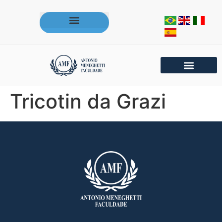
Acesse os portais da AMF
Tricotin da Grazi