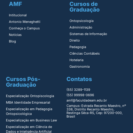
AMF
Cursos de
Graduação
Intitucional
Ontopsicologia ​
Antonio Meneghetti
Administração​
Conheça o Campus
Sistemas de Informação​
Notícias
Direito​
Blog
Pedagogia
Ciências Contábeis
Hotelaria
Gastronomia
Cursos Pós-
Contatos
Graduação
(55) 3289-1139
(55) 99998-0696
Especialização Ontopiscologia ​
amf@faculdadeam.edu.br
MBA Identidade Empresarial​
Campus: Estrada Recanto Maestro, nº
Especialização em Pedagogia
338, Distrito Recanto Maestro,
Restinga Sêca-RS, Cep: 97200-000,
Ontopsicológica​
Brasil
Especialização em Business Law
Especialização em Ciência de
Dados e Inteligência Artificial