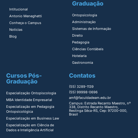
Graduação
Intitucional
Ontopsicologia ​
Antonio Meneghetti
Administração​
Conheça o Campus
Sistemas de Informação​
Notícias
Direito​
Blog
Pedagogia
Ciências Contábeis
Hotelaria
Gastronomia
Cursos Pós-
Contatos
Graduação
(55) 3289-1139
(55) 99998-0696
Especialização Ontopiscologia ​
amf@faculdadeam.edu.br
MBA Identidade Empresarial​
Campus: Estrada Recanto Maestro, nº
Especialização em Pedagogia
338, Distrito Recanto Maestro,
Restinga Sêca-RS, Cep: 97200-000,
Ontopsicológica​
Brasil
Especialização em Business Law
Especialização em Ciência de
Dados e Inteligência Artificial