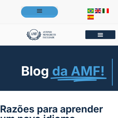
Acesse os portais da AMF
Blog
da AMF!
Razões para aprender