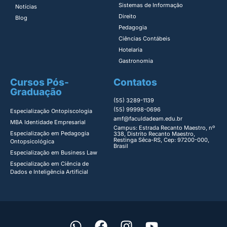
Sistemas de Informação​
Notícias
Direito​
Blog
Pedagogia
Ciências Contábeis
Hotelaria
Gastronomia
Cursos Pós-
Contatos
Graduação
(55) 3289-1139
(55) 99998-0696
Especialização Ontopiscologia ​
amf@faculdadeam.edu.br
MBA Identidade Empresarial​
Campus: Estrada Recanto Maestro, nº
Especialização em Pedagogia
338, Distrito Recanto Maestro,
Restinga Sêca-RS, Cep: 97200-000,
Ontopsicológica​
Brasil
Especialização em Business Law
Especialização em Ciência de
Dados e Inteligência Artificial