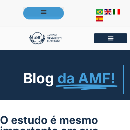
Acesse os portais da AMF
Blog
da AMF!
O estudo é mesmo