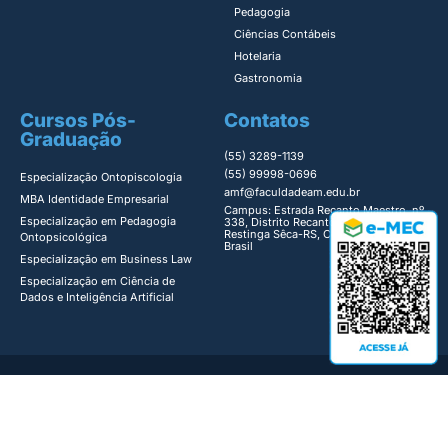
Pedagogia
Ciências Contábeis
Hotelaria
Gastronomia
Cursos Pós-
Contatos
Graduação
(55) 3289-1139
(55) 99998-0696
Especialização Ontopiscologia ​
amf@faculdadeam.edu.br
MBA Identidade Empresarial​
Campus: Estrada Recanto Maestro, nº
Especialização em Pedagogia
338, Distrito Recanto Maestro,
Restinga Sêca-RS, Cep: 97200-000,
Ontopsicológica​
Brasil
Especialização em Business Law
Especialização em Ciência de
Dados e Inteligência Artificial