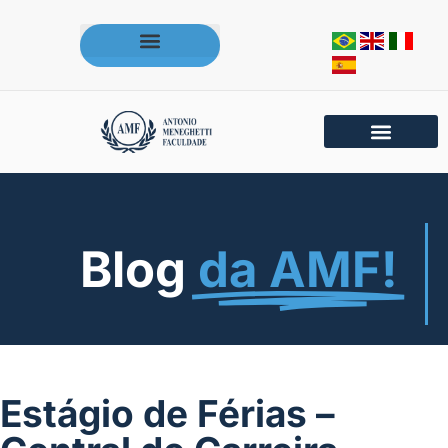
Acesse os portais da AMF
Blog
da AMF!
Estágio de Férias –