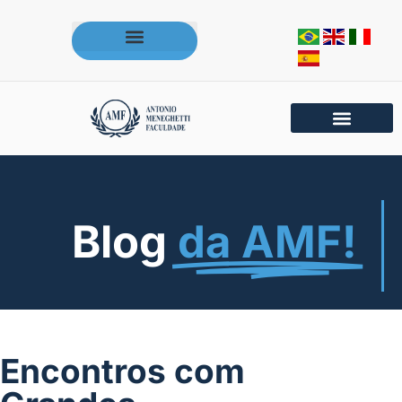
Acesse os portais da AMF
Blog
da AMF!
Encontros com