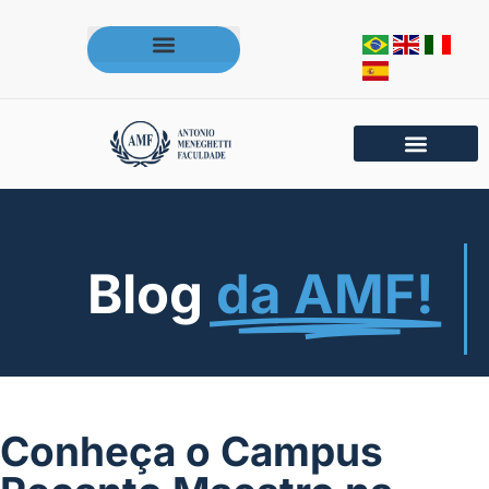
Acesse os portais da AMF
Blog
da AMF!
Conheça o Campus